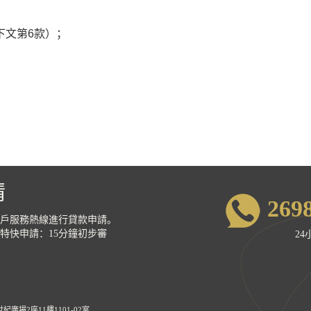
下文第6款）；
請
269
戶服務熱線進行貸款申請。
特快申請：15分鐘初步審
2
廣場2座11樓1101-02室