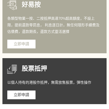
好易按
各類型物業一按、二按抵押高達70%超高額度，不設上
限，提前還款零罰息， 利息逐日計，無任何隱形手續費及
估價費，還款期長，還款方式靈活選擇
立即申請
股票抵押
以個人持有的港股作抵押，無需放售股票，彈性操作
立即申請