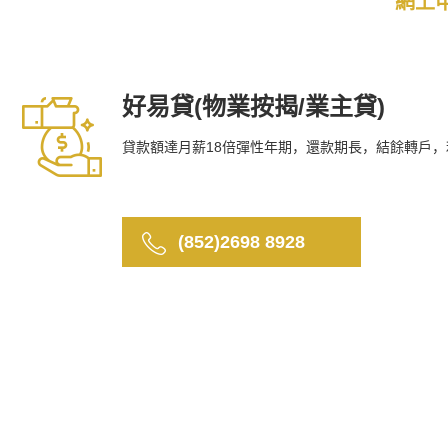
網上
好易貸(物業按揭/業主貸)
貸款額達月薪18倍彈性年期，還款期長，結餘轉戶，
(852)2698 8928