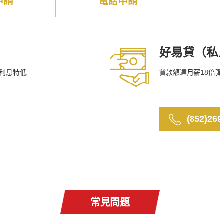
申請
電話申請
好易貸（私
利息特低
貸款額達月薪18倍
(852)26
常見問題