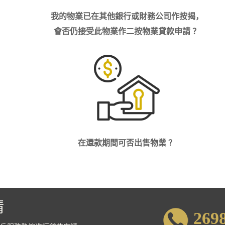
我的物業已在其他銀行或財務公司作按揭，
會否仍接受此物業作二按物業貸款申請 ？
？
在還款期間可否出售物業 ？
請
269