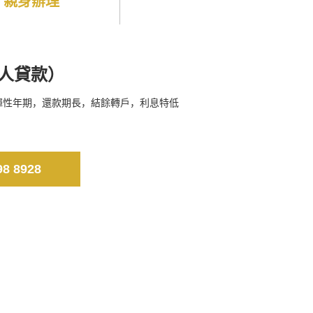
親身辦理
人貸款）
彈性年期，還款期長，結餘轉戶，利息特低
98 8928